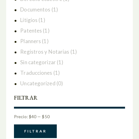
Documentos
(1)
Litigios
(1)
Patentes
(1)
Planners
(1)
Registros y Notarias
(1)
Sin categorizar
(1)
Traducciones
(1)
Uncategorized
(0)
FILTRAR
Precio:
$40
—
$50
FILTRAR