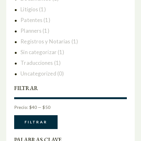
Litigios
(1)
Patentes
(1)
Planners
(1)
Registros y Notarias
(1)
Sin categorizar
(1)
Traducciones
(1)
Uncategorized
(0)
FILTRAR
Precio:
$40
—
$50
FILTRAR
PALABRAS CLAVE