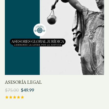
ASESORÍA LEGAL
$
75.00
$
49.99
Valorado
con