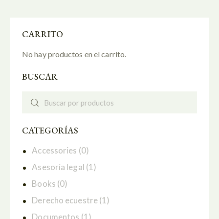
5.00
de 5
CARRITO
No hay productos en el carrito.
BUSCAR
CATEGORÍAS
Accessories
(0)
Asesoría legal
(1)
Books
(0)
Derecho ecuestre
(1)
Documentos
(1)